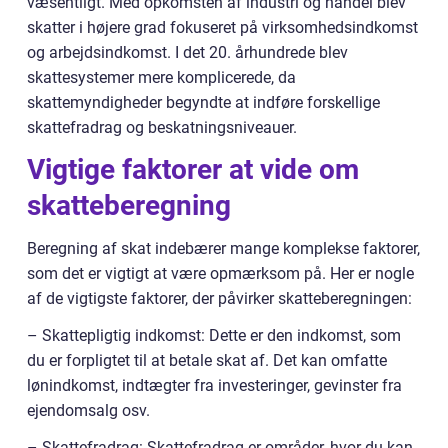
væsentligt. Med opkomsten af industri og handel blev
skatter i højere grad fokuseret på virksomhedsindkomst
og arbejdsindkomst. I det 20. århundrede blev
skattesystemer mere komplicerede, da
skattemyndigheder begyndte at indføre forskellige
skattefradrag og beskatningsniveauer.
Vigtige faktorer at vide om
skatteberegning
Beregning af skat indebærer mange komplekse faktorer,
som det er vigtigt at være opmærksom på. Her er nogle
af de vigtigste faktorer, der påvirker skatteberegningen:
– Skattepligtig indkomst: Dette er den indkomst, som
du er forpligtet til at betale skat af. Det kan omfatte
lønindkomst, indtægter fra investeringer, gevinster fra
ejendomsalg osv.
– Skattefradrag: Skattefradrag er områder, hvor du kan