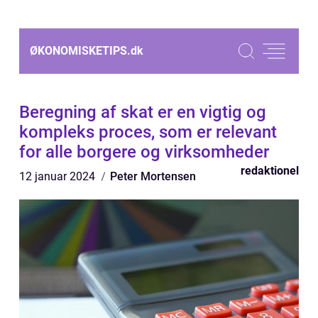
ØKONOMISKETIPS.
dk
Beregning af skat er en vigtig og
kompleks proces, som er relevant
for alle borgere og virksomheder
redaktionel
12 januar 2024
Peter Mortensen