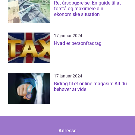
Ret årsopgørelse: En guide til at
forstå og maximere din
økonomiske situation
17 januar 2024
Hvad er personfradrag
17 januar 2024
Bidrag til et online magasin: Alt du
behøver at vide
Adresse