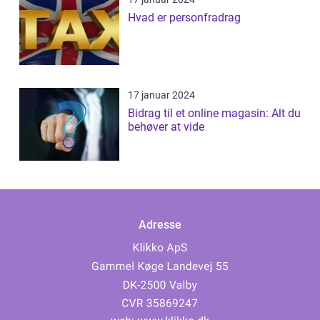
Hvad er personfradrag
17 januar 2024
Bidrag til et online magasin: Alt du
behøver at vide
Adresse