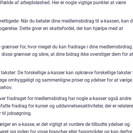
lfælde af arbejdsløshed. Her er nogle vigtige punkter at være
rettigede: Når du betaler dine medlemsbidrag til a-kassen, kan 
opgørelse. Dette giver en skattefordel, der kan hjælpe med at
le grænser for, hvor meget du kan fradrage i dine medlemsbidrag.
isse grænser og sikre, at dine bidrag ikke overstiger dem for a
e takster: De forskellige a-kasser kan opkræve forskellige takster 
søge omhyggeligt og sammenligne priser og ydelser for at vælge
behov.
ver fradraget for medlemsbidrag har nogle a-kasser også andre
tte fradrag for kurser og uddannelsesaktiviteter, der er relatere
er til jobsøgning.
lger en a-kasse, er det vigtigt at vurdere de tilbudte ydelser og
seret sig inden for visse brancher eller fagområder og kan derfor