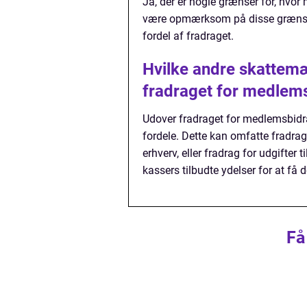
Ja, der er nogle grænser for, hvor
være opmærksom på disse grænser o
fordel af fradraget.
Hvilke andre skattemæ
fradraget for medlem
Udover fradraget for medlemsbidr
fordele. Dette kan omfatte fradrag f
erhverv, eller fradrag for udgifter 
kassers tilbudte ydelser for at få
Få