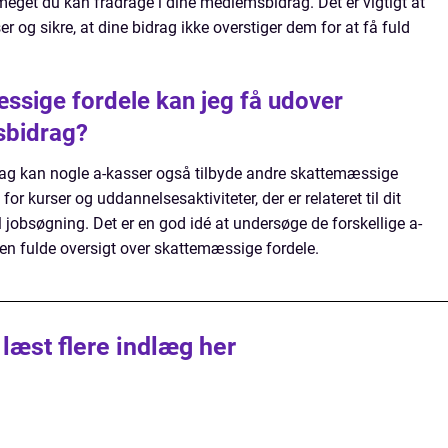
 meget du kan fradrage i dine medlemsbidrag. Det er vigtigt at
g sikre, at dine bidrag ikke overstiger dem for at få fuld
ssige fordele kan jeg få udover
sbidrag?
ag kan nogle a-kasser også tilbyde andre skattemæssige
or kurser og uddannelsesaktiviteter, der er relateret til dit
til jobsøgning. Det er en god idé at undersøge de forskellige a-
 den fulde oversigt over skattemæssige fordele.
 læst flere indlæg her