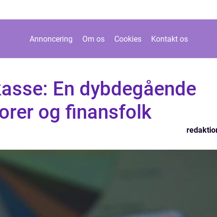
Annoncering
Om os
Cookies
Kontakt os
-kasse: En dybdegående
torer og finansfolk
redaktio