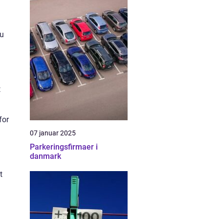
du
t
for
07 januar 2025
Parkeringsfirmaer i
danmark
t