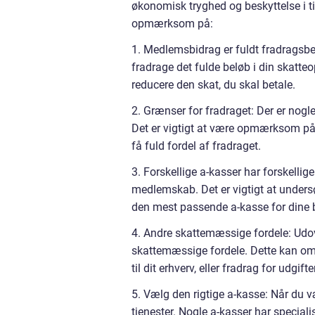
økonomisk tryghed og beskyttelse i ti
opmærksom på:
1. Medlemsbidrag er fuldt fradragsbe
fradrage det fulde beløb i din skatte
reducere den skat, du skal betale.
2. Grænser for fradraget: Der er nog
Det er vigtigt at være opmærksom på d
få fuld fordel af fradraget.
3. Forskellige a-kasser har forskellig
medlemskab. Det er vigtigt at under
den mest passende a-kasse for dine 
4. Andre skattemæssige fordele: Udo
skattemæssige fordele. Dette kan omfa
til dit erhverv, eller fradrag for udgift
5. Vælg den rigtige a-kasse: Når du væ
tjenester. Nogle a-kasser har speciali