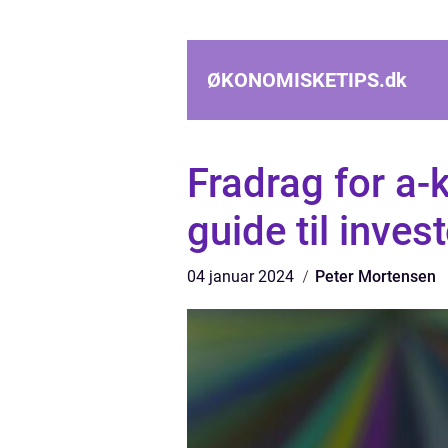
ØKONOMISKETIPS.
dk
Fradrag for a
guide til inves
04 januar 2024
Peter Mortensen