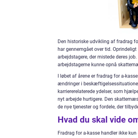
Den historiske udvikling af fradrag 
har gennemgået over tid. Oprindeligt 
arbejdstagere, der mistede deres job.
arbejdstagerne kunne opnå skattemæ
I løbet af årene er fradrag for a-ka
ændringer i beskæftigelsessituationen
karriererelaterede ydelser, som hjæ
nyt arbejde hurtigere. Den skattemæss
de nye tjenester og fordele, der tilbyd
Hvad du skal vide om
Fradrag for a-kasse handler ikke kun 