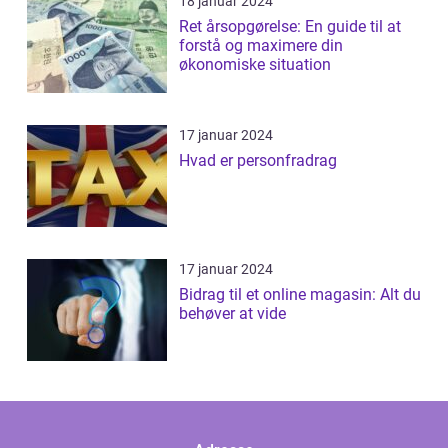
18 januar 2024
Ret årsopgørelse: En guide til at
forstå og maximere din
økonomiske situation
17 januar 2024
Hvad er personfradrag
17 januar 2024
Bidrag til et online magasin: Alt du
behøver at vide