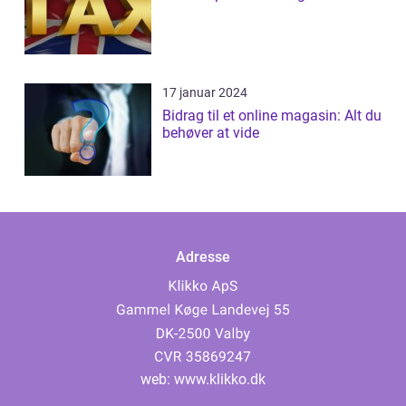
17 januar 2024
Bidrag til et online magasin: Alt du
behøver at vide
Adresse
web:
www.klikko.dk