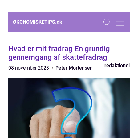
ØKONOMISKETIPS.
dk
Hvad er mit fradrag En grundig
gennemgang af skattefradrag
redaktionel
08 november 2023
Peter Mortensen