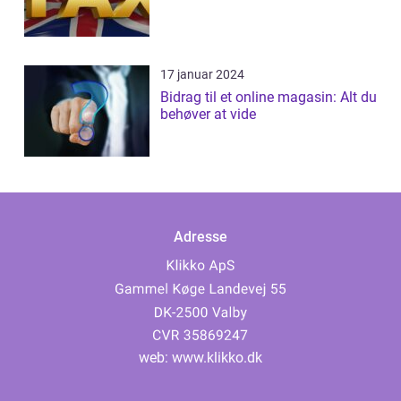
17 januar 2024
Bidrag til et online magasin: Alt du
behøver at vide
Adresse
web:
www.klikko.dk