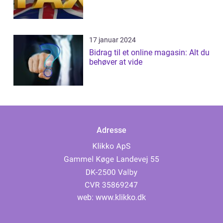
17 januar 2024
Bidrag til et online magasin: Alt du
behøver at vide
Adresse
web:
www.klikko.dk