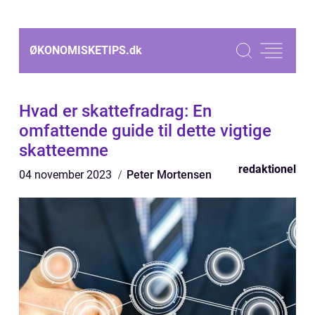
ØKONOMISKETIPS.
dk
Hvad er skattefradrag: En
omfattende guide til dette vigtige
skatteemne
redaktionel
04 november 2023
Peter Mortensen