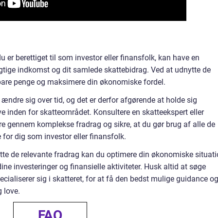
r berettiget til som investor eller finansfolk, kan have en
igtige indkomst og dit samlede skattebidrag. Ved at udnytte de
spare penge og maksimere din økonomiske fordel.
n ændre sig over tid, og det er derfor afgørende at holde sig
ve inden for skatteområdet. Konsultere en skatteekspert eller
re gennem komplekse fradrag og sikre, at du gør brug af alle de
e for dig som investor eller finansfolk.
e de relevante fradrag kan du optimere din økonomiske situat
ine investeringer og finansielle aktiviteter. Husk altid at søge
ecialiserer sig i skatteret, for at få den bedst mulige guidance o
g love.
FAQ