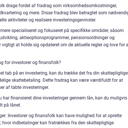
folk drage fordel af fradrag som virksomhedsomkostninger,
l indkvartering og mere. Disse fradrag blev betragtet som nødvendi
elle aktiviteter og realisere investeringsgevinster.
 mere specialiseret og fokuseret på specifikke områder, såsom
og udvikling, aktieoptionsprogrammer, pensionsordninger og
vigtigt at holde sig opdateret om de aktuelle regler og love for 
g for investorer og finansfolk?
 et tab på en investering, kan du trække det fra din skattepligtige
ige skattebetaling. Dette fradrag kan være værdifuldt for at
 af tabte investeringer.
du har finansieret dine investeringer gennem lån, kan du muligvis
lt på lånet.
er: Investorer og finansfolk kan have mulighed for at oprette
 hvor indbetalinger kan fratrækkes fra den skattepligtige