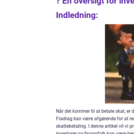
? En oversigt for inv
Indledning:
Når det kommer til at betale skat, er 
Fradrag kan være afgørende for at r
skattebetaling. I denne artikel vil vi
investorer og finansfolk kan være bere