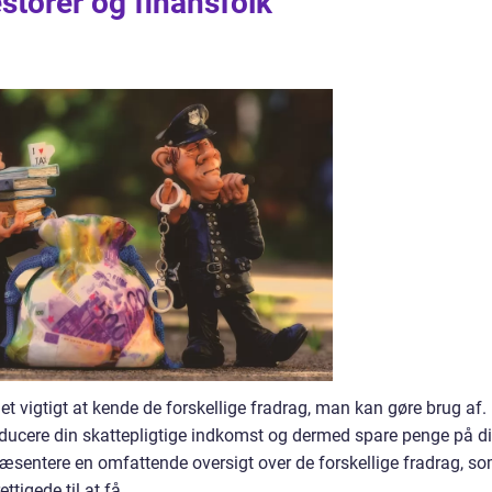
estorer og finansfolk
det vigtigt at kende de forskellige fradrag, man kan gøre brug af.
educere din skattepligtige indkomst og dermed spare penge på d
 præsentere en omfattende oversigt over de forskellige fradrag, s
ttigede til at få.