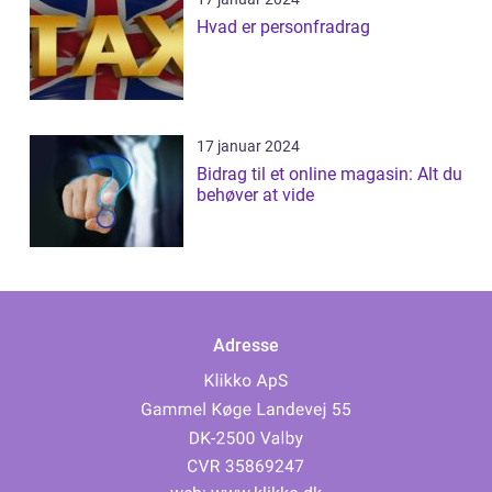
Hvad er personfradrag
17 januar 2024
Bidrag til et online magasin: Alt du
behøver at vide
Adresse