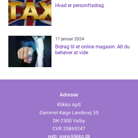
Hvad er personfradrag
17 januar 2024
Bidrag til et online magasin: Alt du
behøver at vide
Adresse
web:
www.klikko.dk