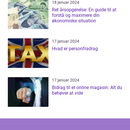
18 januar 2024
Ret årsopgørelse: En guide til at
forstå og maximere din
økonomiske situation
17 januar 2024
Hvad er personfradrag
17 januar 2024
Bidrag til et online magasin: Alt du
behøver at vide