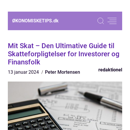
ØKONOMISKETIPS.
dk
Mit Skat – Den Ultimative Guide til
Skatteforpligtelser for Investorer og
Finansfolk
redaktionel
13 januar 2024
Peter Mortensen