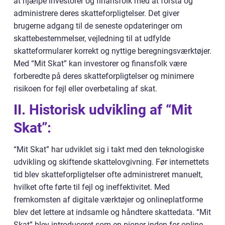
at hjælpe investorer og finansfolk med at forstå og
administrere deres skatteforpligtelser. Det giver
brugerne adgang til de seneste opdateringer om
skattebestemmelser, vejledning til at udfylde
skatteformularer korrekt og nyttige beregningsværktøjer.
Med “Mit Skat” kan investorer og finansfolk være
forberedte på deres skatteforpligtelser og minimere
risikoen for fejl eller overbetaling af skat.
II. Historisk udvikling af “Mit
Skat”:
“Mit Skat” har udviklet sig i takt med den teknologiske
udvikling og skiftende skattelovgivning. Før internettets
tid blev skatteforpligtelser ofte administreret manuelt,
hvilket ofte førte til fejl og ineffektivitet. Med
fremkomsten af digitale værktøjer og onlineplatforme
blev det lettere at indsamle og håndtere skattedata. “Mit
Skat” blev introduceret som en pioner inden for online-