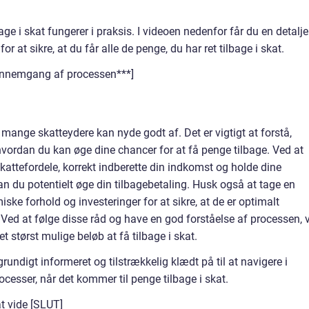
bage i skat fungerer i praksis. I videoen nedenfor får du en detalje
r at sikre, at du får alle de penge, du har ret tilbage i skat.
ennemgang af processen***]
 mange skatteydere kan nyde godt af. Det er vigtigt at forstå,
vordan du kan øge dine chancer for at få penge tilbage. Ved at
skattefordele, korrekt indberette din indkomst og holde dine
n du potentielt øge din tilbagebetaling. Husk også at tage en
e forhold og investeringer for at sikre, at de er optimalt
ne. Ved at følge disse råd og have en god forståelse af processen, v
det størst mulige beløb at få tilbage i skat.
undigt informeret og tilstrækkelig klædt på til at navigere i
ocesser, når det kommer til penge tilbage i skat.
at vide [SLUT]