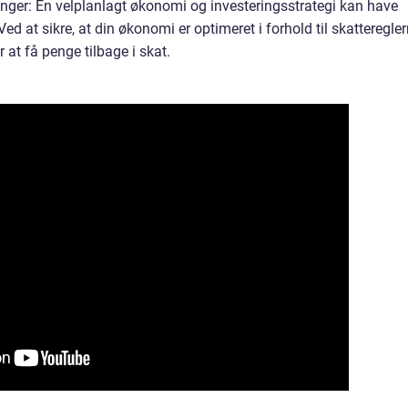
inger: En velplanlagt økonomi og investeringsstrategi kan have
Ved at sikre, at din økonomi er optimeret i forhold til skatteregler
 at få penge tilbage i skat.