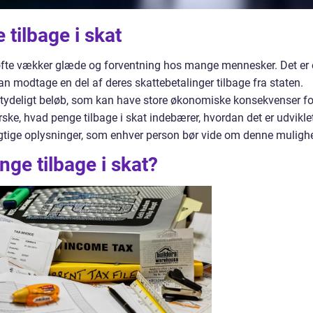
 tilbage i skat
er ofte vækker glæde og forventning hos mange mennesker. Det er
n modtage en del af deres skattebetalinger tilbage fra staten.
etydeligt beløb, som kan have store økonomiske konsekvenser fo
forske, hvad penge tilbage i skat indebærer, hvordan det er udvikle
 vigtige oplysninger, som enhver person bør vide om denne muligh
ge tilbage i skat?