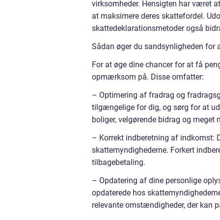
virksomheder. Hensigten har været at 
at maksimere deres skattefordel. Udov
skattedeklarationsmetoder også bidrag
Sådan øger du sandsynligheden for at
For at øge dine chancer for at få penge
opmærksom på. Disse omfatter:
– Optimering af fradrag og fradragsg
tilgængelige for dig, og sørg for at u
boliger, velgørende bidrag og meget 
– Korrekt indberetning af indkomst: Det
skattemyndighederne. Forkert indbere
tilbagebetaling.
– Opdatering af dine personlige oplys
opdaterede hos skattemyndighederne. 
relevante omstændigheder, der kan på