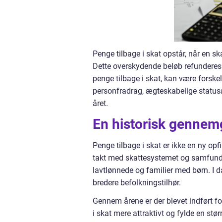
Penge tilbage i skat opstår, når en s
Dette overskydende beløb refunderes 
penge tilbage i skat, kan være forskel
personfradrag, ægteskabelige statusænd
året.
En historisk gennemg
Penge tilbage i skat er ikke en ny opf
takt med skattesystemet og samfundet
lavtlønnede og familier med børn. I da
bredere befolkningstilhør.
Gennem årene er der blevet indført f
i skat mere attraktivt og fylde en stø