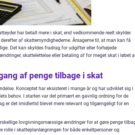
katteyder har betalt mere i skat, end vedkommende reelt skylder.
derefter af skattemyndighederne. Årsagerne til, at man kan få
lige. Det kan skyldes fradrag for udgifter eller forhøjede
ringer, skattelettelse eller betaling af for meget skat i løbet a
ang af penge tilbage i skat
indelse. Konceptet har eksisteret i mange år og har udviklet sig i
s behov. I starten var det primært en gavnlig ordning for de
g er det imidlertid blevet mere relevant og tilgængeligt for en
orskellige lovgivningsmæssige ændringer for at gøre penge tilba
rre rolle i skatteplanlægningen for både enkeltpersoner og