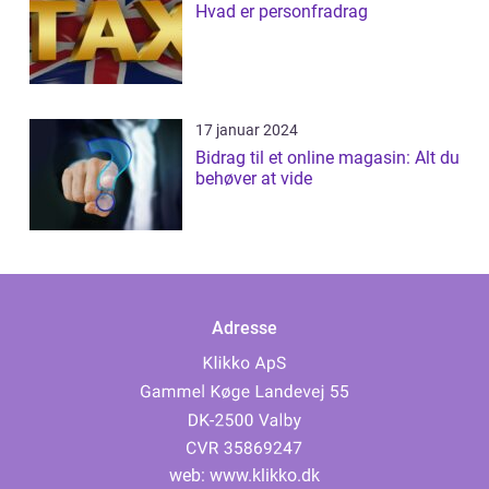
Hvad er personfradrag
17 januar 2024
Bidrag til et online magasin: Alt du
behøver at vide
Adresse
web:
www.klikko.dk