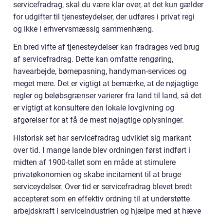
servicefradrag, skal du være klar over, at det kun gælder
for udgifter til tjenesteydelser, der udføres i privat regi
og ikke i erhvervsmæssig sammenhæng.
En bred vifte af tjenesteydelser kan fradrages ved brug
af servicefradrag. Dette kan omfatte rengøring,
havearbejde, børnepasning, handyman-services og
meget mere. Det er vigtigt at bemærke, at de nøjagtige
regler og beløbsgrænser varierer fra land til land, så det
er vigtigt at konsultere den lokale lovgivning og
afgørelser for at få de mest nøjagtige oplysninger.
Historisk set har servicefradrag udviklet sig markant
over tid. I mange lande blev ordningen først indført i
midten af 1900-tallet som en måde at stimulere
privatøkonomien og skabe incitament til at bruge
serviceydelser. Over tid er servicefradrag blevet bredt
accepteret som en effektiv ordning til at understøtte
arbejdskraft i serviceindustrien og hjælpe med at hæve