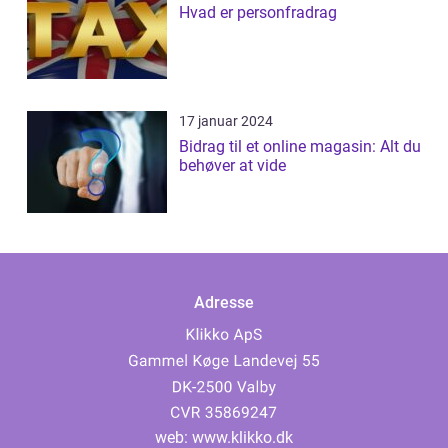
Hvad er personfradrag
17 januar 2024
Bidrag til et online magasin: Alt du
behøver at vide
Adresse
web:
www.klikko.dk