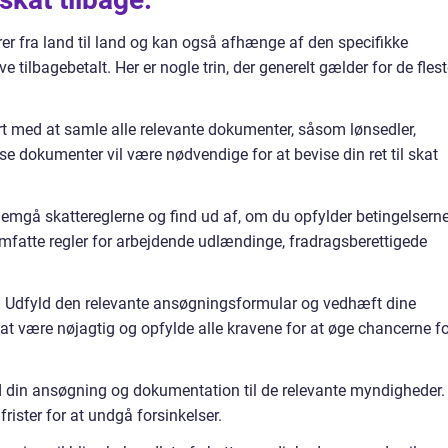
erer fra land til land og kan også afhænge af den specifikke
 tilbagebetalt. Her er nogle trin, der generelt gælder for de fles
t med at samle alle relevante dokumenter, såsom lønsedler,
e dokumenter vil være nødvendige for at bevise din ret til skat
nemgå skattereglerne og find ud af, om du opfylder betingelsern
omfatte regler for arbejdende udlændinge, fradragsberettigede
: Udfyld den relevante ansøgningsformular og vedhæft dine
at være nøjagtig og opfylde alle kravene for at øge chancerne fo
d din ansøgning og dokumentation til de relevante myndigheder.
 frister for at undgå forsinkelser.