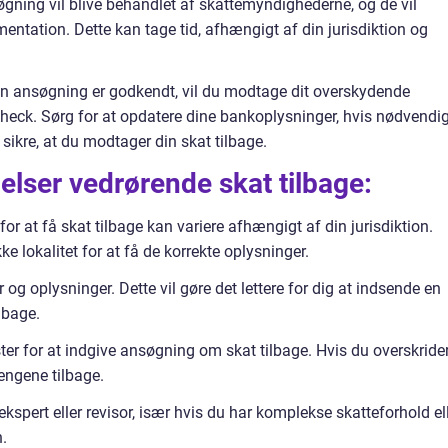
gning vil blive behandlet af skattemyndighederne, og de vil
entation. Dette kan tage tid, afhængigt af din jurisdiktion og
din ansøgning er godkendt, vil du modtage dit overskydende
check. Sørg for at opdatere dine bankoplysninger, hvis nødvendig
sikre, at du modtager din skat tilbage.
jelser vedrørende skat tilbage:
 at få skat tilbage kan variere afhængigt af din jurisdiktion.
kke lokalitet for at få de korrekte oplysninger.
og oplysninger. Dette vil gøre det lettere for dig at indsende en
lbage.
r for at indgive ansøgning om skat tilbage. Hvis du overskride
pengene tilbage.
kspert eller revisor, især hvis du har komplekse skatteforhold el
.