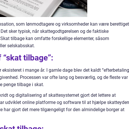
nsation, som lønmodtagere og virksomheder kan være berettiget
t. Det sker typisk, når skattegodtgørelsen og de faktiske
Skat tilbage kan omfatte forskellige elementer, såsom
ler selskabsskat.
 “skat tilbage”:
r eksisteret i mange år. I gamle dage blev det kaldt “efterbetalin
venhed. Processen var ofte lang og besværlig, og de fleste var
e penge tilbage i skat.
ridt og digitalisering af skattesystemet gjort det lettere at
r udviklet online platforme og software til at hjælpe skatteyder
e har gjort det mere tilgængeligt for den almindelige borger at
skat tilbage: