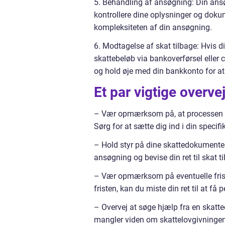
5. Behandling af ansøgning: Din ansø
kontrollere dine oplysninger og dokum
kompleksiteten af din ansøgning.
6. Modtagelse af skat tilbage: Hvis 
skattebeløb via bankoverførsel eller 
og hold øje med din bankkonto for at 
Et par vigtige overve
– Vær opmærksom på, at processen for
Sørg for at sætte dig ind i din specifi
– Hold styr på dine skattedokumenter 
ansøgning og bevise din ret til skat ti
– Vær opmærksom på eventuelle friste
fristen, kan du miste din ret til at få 
– Overvej at søge hjælp fra en skattee
mangler viden om skattelovgivningen