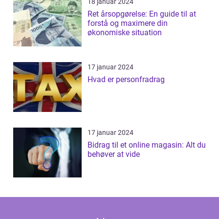
18 januar 2024
Ret årsopgørelse: En guide til at
forstå og maximere din
økonomiske situation
17 januar 2024
Hvad er personfradrag
17 januar 2024
Bidrag til et online magasin: Alt du
behøver at vide