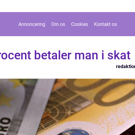
Annoncering
Om os
Cookies
Kontakt os
ocent betaler man i skat
redaktio