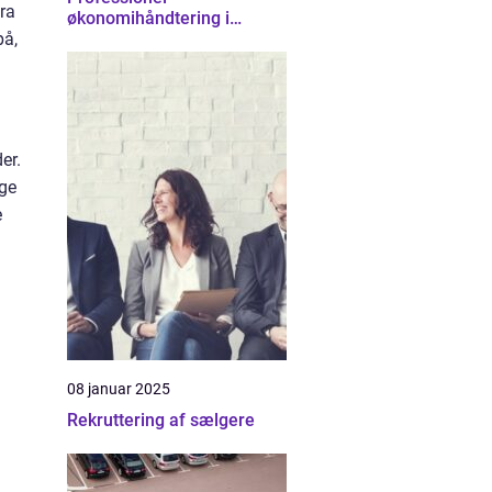
ra
økonomihåndtering i
Nordsjælland
på,
er.
age
e
08 januar 2025
Rekruttering af sælgere