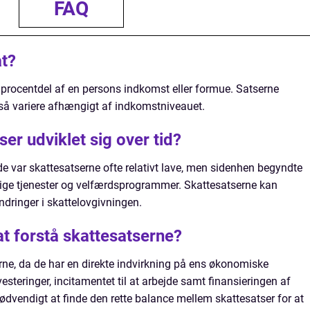
FAQ
t?
procentdel af en persons indkomst eller formue. Satserne
også variere afhængigt af indkomstniveauet.
er udviklet sig over tid?
e var skattesatserne ofte relativt lave, men sidenhen begyndte
ntlige tjenester og velfærdsprogrammer. Skattesatserne kan
ndringer i skattelovgivningen.
 at forstå skattesatserne?
serne, da de har en direkte indvirkning på ens økonomiske
vesteringer, incitamentet til at arbejde samt finansieringen af
 nødvendigt at finde den rette balance mellem skattesatser for at