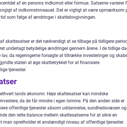
entdel af en persons indkomst eller formue. Satserne varierer f
hængigt af indkomstniveauet. Det er vigtigt at være opmærksom 
 tid som følge af ændringer i skattelovgivningen.
af skattesatser er det nødvendigt at se tilbage på tidligere period
et underlagt betydelige ændringer gennem årene. I de tidlige d
e lav, da regeringerne forsøgte at tiltrække investeringer og skab
dte staten at øge skattetrykket for at finansiere
ge tjenester.
atser
e i ethvert lands økonomi. Høje skattesatser kan mindske
g investere, da de får mindre i egen lomme. På den anden side er
nsiere offentlige tjenester såsom uddannelse, sundhedsvæsen og
 finde den rette balance mellem skattesatserne for at sikre en
man opretholder et anstændigt niveau af offentlige tjenester.