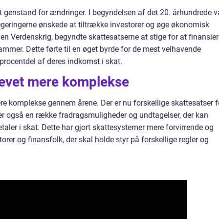
et genstand for ændringer. I begyndelsen af det 20. århundrede v
 regeringerne ønskede at tiltrække investorer og øge økonomisk
n Verdenskrig, begyndte skattesatserne at stige for at finansier
ammer. Dette førte til en øget byrde for de mest velhavende
 procentdel af deres indkomst i skat.
levet mere komplekse
e komplekse gennem årene. Der er nu forskellige skattesatser f
 er også en række fradragsmuligheder og undtagelser, der kan
taler i skat. Dette har gjort skattesystemer mere forvirrende og
orer og finansfolk, der skal holde styr på forskellige regler og