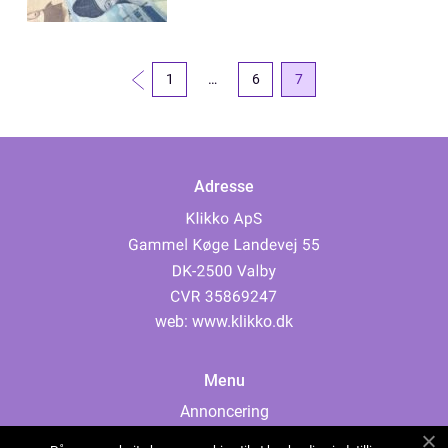
1
…
6
7
Adresse
web:
www.klikko.dk
Menu
Annoncering
Om os